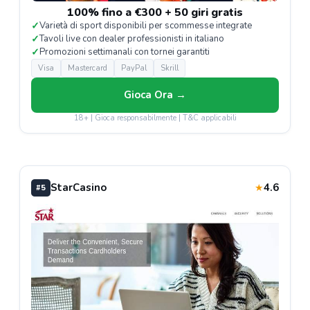
100% fino a €300 + 50 giri gratis
✓
Varietà di sport disponibili per scommesse integrate
✓
Tavoli live con dealer professionisti in italiano
✓
Promozioni settimanali con tornei garantiti
Visa
Mastercard
PayPal
Skrill
Gioca Ora →
18+ | Gioca responsabilmente | T&C applicabili
StarCasino
4.6
★
#5