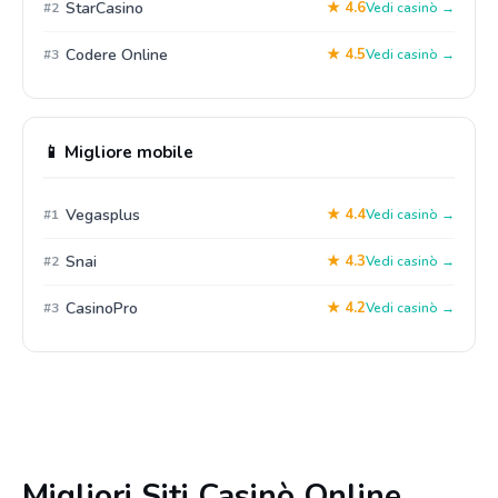
StarCasino
★ 4.6
#2
Vedi casinò →
Codere Online
★ 4.5
#3
Vedi casinò →
📱 Migliore mobile
Vegasplus
★ 4.4
#1
Vedi casinò →
Snai
★ 4.3
#2
Vedi casinò →
CasinoPro
★ 4.2
#3
Vedi casinò →
Migliori Siti Casinò Online