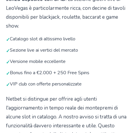
LeoVegas è particolarmente ricca, con decine di tavoli
disponibili per blackjack, roulette, baccarat e game
show.
Catalogo slot di altissimo livello
Sezione live ai vertici del mercato
Versione mobile eccellente
Bonus fino a €2.000 + 250 Free Spins
VIP club con offerte personalizzate
Netbet si distingue per offrire agli utenti
l'aggiornamento in tempo reale dei montepremi di
alcune slot in catalogo. A nostro avviso si tratta di una
funzionalità davvero interessante e utile. Questo