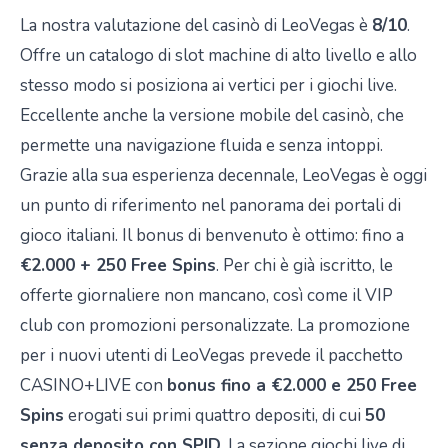
La nostra valutazione del casinò di LeoVegas è
8/10
.
Offre un catalogo di slot machine di alto livello e allo
stesso modo si posiziona ai vertici per i giochi live.
Eccellente anche la versione mobile del casinò, che
permette una navigazione fluida e senza intoppi.
Grazie alla sua esperienza decennale, LeoVegas è oggi
un punto di riferimento nel panorama dei portali di
gioco italiani. Il bonus di benvenuto è ottimo: fino a
€2.000 + 250 Free Spins
. Per chi è già iscritto, le
offerte giornaliere non mancano, così come il VIP
club con promozioni personalizzate. La promozione
per i nuovi utenti di LeoVegas prevede il pacchetto
CASINO+LIVE con
bonus fino a €2.000 e 250 Free
Spins
erogati sui primi quattro depositi, di cui
50
senza deposito con SPID
. La sezione giochi live di