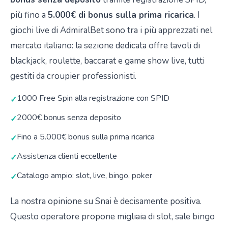
più fino a
5.000€ di bonus sulla prima ricarica
. I
giochi live di AdmiralBet sono tra i più apprezzati nel
mercato italiano: la sezione dedicata offre tavoli di
blackjack, roulette, baccarat e game show live, tutti
gestiti da croupier professionisti.
1000 Free Spin alla registrazione con SPID
2000€ bonus senza deposito
Fino a 5.000€ bonus sulla prima ricarica
Assistenza clienti eccellente
Catalogo ampio: slot, live, bingo, poker
La nostra opinione su Snai è decisamente positiva.
Questo operatore propone migliaia di slot, sale bingo