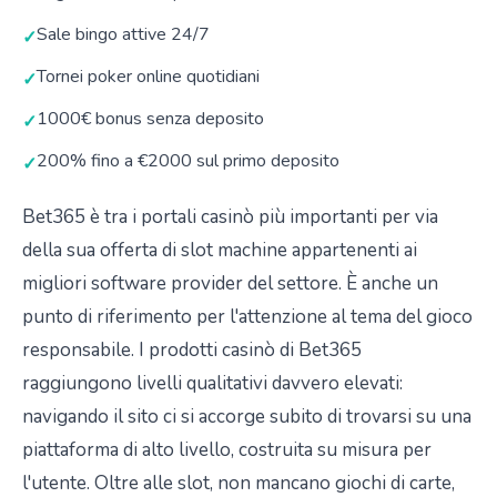
Sale bingo attive 24/7
Tornei poker online quotidiani
1000€ bonus senza deposito
200% fino a €2000 sul primo deposito
Bet365 è tra i portali casinò più importanti per via
della sua offerta di slot machine appartenenti ai
migliori software provider del settore. È anche un
punto di riferimento per l'attenzione al tema del gioco
responsabile. I prodotti casinò di Bet365
raggiungono livelli qualitativi davvero elevati:
navigando il sito ci si accorge subito di trovarsi su una
piattaforma di alto livello, costruita su misura per
l'utente. Oltre alle slot, non mancano giochi di carte,