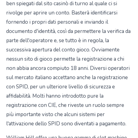
ben spiegati dal sito casinò di turno al quale ci si
rivolge per aprire un conto. Basterà identificarsi
fornendo i propri dati personali e inviando il
documento d'identità, così da permettere la verifica da
parte dell'operatore e, se tutto è in regola, la
successiva apertura del conto gioco. Ovviamente
nessun sito di gioco permette la registrazione a chi
non abbia ancora compiuto 18 anni. Diversi operatori
sul mercato italiano accettano anche la registrazione
con SPID, per un ulteriore livello di sicurezza e
affidabilità. Molti hanno introdotto pure la
registrazione con CIE, che riveste un ruolo sempre
più importante visto che alcuni sistemi per
l'attivazione dello SPID sono diventati a pagamento.
William Hill offre una buona gamma di slot machine,