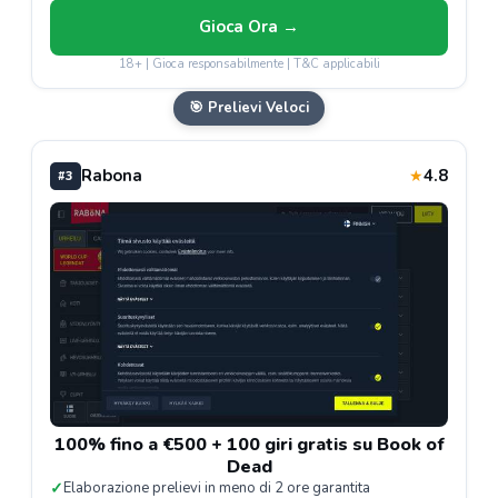
Gioca Ora →
18+ | Gioca responsabilmente | T&C applicabili
🎯 Prelievi Veloci
Rabona
4.8
★
#3
100% fino a €500 + 100 giri gratis su Book of
Dead
✓
Elaborazione prelievi in meno di 2 ore garantita