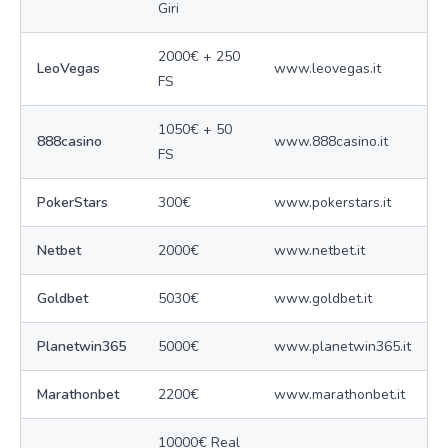
Giri
2000€ + 250
LeoVegas
www.leovegas.it
FS
1050€ + 50
888casino
www.888casino.it
FS
PokerStars
300€
www.pokerstars.it
Netbet
2000€
www.netbet.it
Goldbet
5030€
www.goldbet.it
Planetwin365
5000€
www.planetwin365.it
Marathonbet
2200€
www.marathonbet.it
10000€ Real