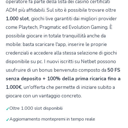
operatore fa parte della lista dei casinò certificati
ADM più affidabili. Sul sito è possibile trovare oltre
1.000 slot
, giochi live garantiti dai migliori provider
come Playtech, Pragmatic ed Evolution Gaming. È
possibile giocare in totale tranquillità anche da
mobile: basta scaricare l'app, inserire le proprie
credenziali e accedere alla stessa selezione di giochi
disponibile su pc. I nuovi iscritti su Netbet possono
usufruire di un bonus benvenuto composto da
50 FS
senza deposito + 100% della prima ricarica fino a
1.000€
, un'offerta che permette di iniziare subito a
giocare con un vantaggio concreto.
Oltre 1.000 slot disponibili
Aggiornamento montepremi in tempo reale