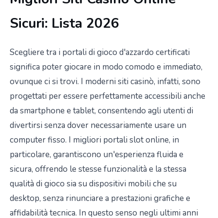
Sicuri: Lista 2026
Scegliere tra i portali di gioco d'azzardo certificati
significa poter giocare in modo comodo e immediato,
ovunque ci si trovi. I moderni siti casinò, infatti, sono
progettati per essere perfettamente accessibili anche
da smartphone e tablet, consentendo agli utenti di
divertirsi senza dover necessariamente usare un
computer fisso. I migliori portali slot online, in
particolare, garantiscono un'esperienza fluida e
sicura, offrendo le stesse funzionalità e la stessa
qualità di gioco sia su dispositivi mobili che su
desktop, senza rinunciare a prestazioni grafiche e
affidabilità tecnica. In questo senso negli ultimi anni