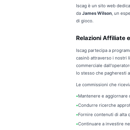
Iscag è un sito web dedica
da
James Wilson
, un espe
di gioco.
Relazioni Affiliate
Iscag partecipa a programmi
casinò attraverso i nostri
commerciale dall'operato
lo stesso che pagheresti 
Le commissioni che ricevi
Mantenere e aggiornare c
Condurre ricerche approf
Fornire contenuti di alta q
Continuare a investire nel