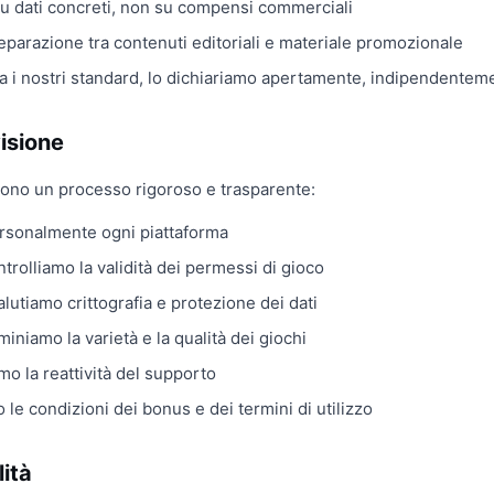
su dati concreti, non su compensi commerciali
parazione tra contenuti editoriali e materiale promozionale
a i nostri standard, lo dichiariamo apertamente, indipendente
isione
uono un processo rigoroso e trasparente:
rsonalmente ogni piattaforma
trolliamo la validità dei permessi di gioco
alutiamo crittografia e protezione dei dati
iniamo la varietà e la qualità dei giochi
mo la reattività del supporto
 le condizioni dei bonus e dei termini di utilizzo
lità