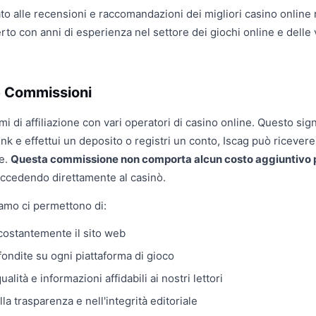
to alle recensioni e raccomandazioni dei migliori casino online 
rto con anni di esperienza nel settore dei giochi online e delle 
 e Commissioni
 di affiliazione con vari operatori di casino online. Questo sign
 link e effettui un deposito o registri un conto, Iscag può ricev
re.
Questa commissione non comporta alcun costo aggiuntivo p
accedendo direttamente al casinò.
amo ci permettono di:
ostantemente il sito web
ondite su ogni piattaforma di gioco
ualità e informazioni affidabili ai nostri lettori
la trasparenza e nell'integrità editoriale