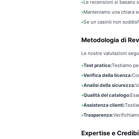
Le recensioni si basano 
Manteniamo una chiara se
Se un casinò non soddisf
Metodologia di Rev
Le nostre valutazioni seg
Test pratico:
Testiamo pe
Verifica della licenza:
Con
Analisi della sicurezza:
V
Qualità del catalogo:
Esam
Assistenza clienti:
Testia
Trasparenza:
Verifichiamo
Expertise e Credibi