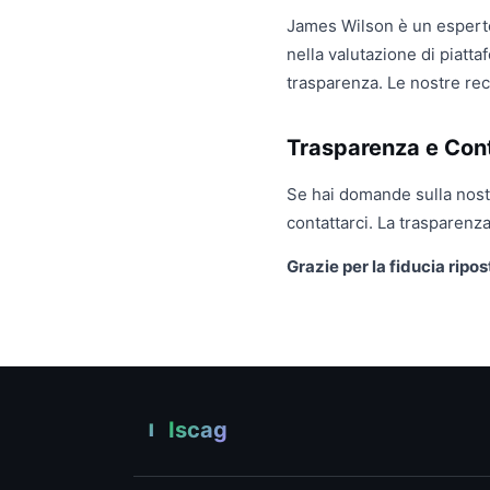
James Wilson è un esperto
nella valutazione di piatta
trasparenza. Le nostre rec
Trasparenza e Cont
Se hai domande sulla nostr
contattarci. La trasparenza
Grazie per la fiducia ripos
Iscag
I