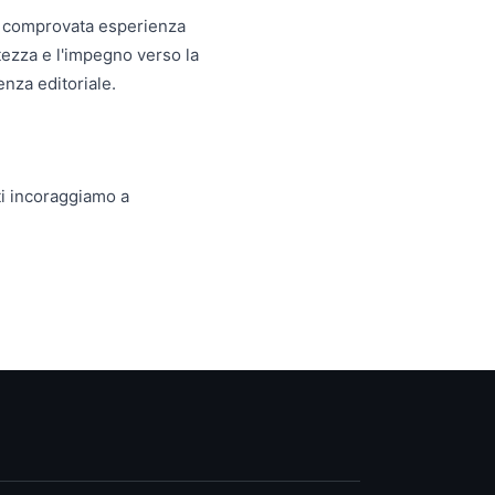
a comprovata esperienza
atezza e l'impegno verso la
enza editoriale.
ti incoraggiamo a